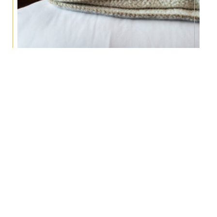
Nos Chambres
Les chambres de l’Hôtel Les Campanules allient
élégance et confort dans un cadre authentique
savoyard. Chaque chambre, décorée avec des
matériaux nobles comme le bois, offre une atmosphère
chaleureuse et accueillante. Après une journée sur les
pistes, détendez-vous dans un espace douillet avec
des vues imprenables sur le lac de Tignes ou les
montagnes environnantes.
Découvrez nos chambres