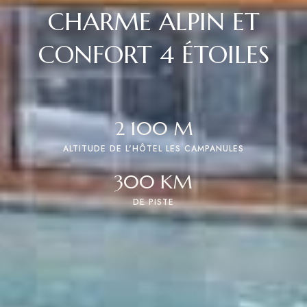
CHARME ALPIN ET
CONFORT 4 ÉTOILES
2 100
 M
ALTITUDE DE L'HÔTEL LES CAMPANULES
300
 KM
DE PISTE